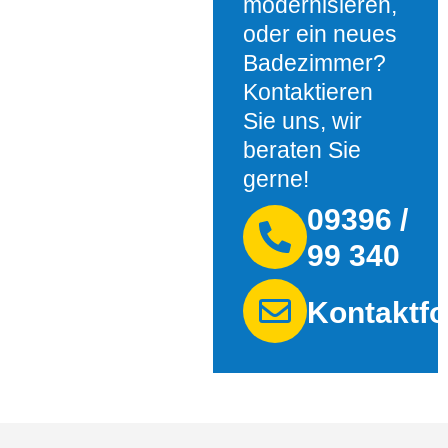
modernisieren,
oder ein neues
Badezimmer?
Kontaktieren
Sie uns, wir
beraten Sie
gerne!
09396 /
99 340
Kontaktfo